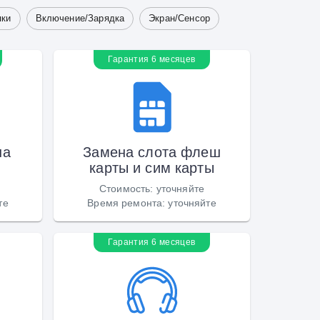
пки
Включение/Зарядка
Экран/Сенсор
Гарантия 6 месяцев
на
Замена слота флеш
карты и сим карты
Стоимость
:
уточняйте
те
Время ремонта
:
уточняйте
Гарантия 6 месяцев