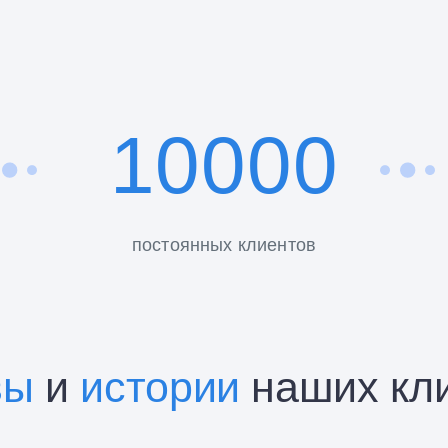
10000
постоянных клиентов
вы
и
истории
наших кл