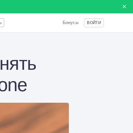
ь
Бонусы
ВОЙТИ
нять
hone