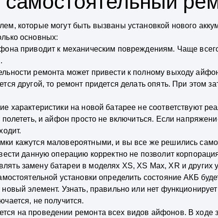
 самостоятельный ре
лем, которые могут быть вызваны установкой нового акку
олько основных:
фона приводит к механическим повреждениям. Чаще всего
.
льности ремонта может привести к полному выходу айфон
ется другой, то ремонт придется делать опять. При этом з
ие характеристики на новой батарее не соответствуют р
 полететь, и айфон просто не включиться. Если напряжение
ходит.
мки кажутся маловероятными, и вы все же решились само
овести данную операцию корректно не позволит корпораци
лять замену батареи в моделях XS, XS Max, XR и других 
 самостоятельной установки определить состояние АКБ бу
 новый элемент. Узнать, правильно или нет функционирует 
ючается, не получится.
тся на проведении ремонта всех видов айфонов. В ходе 